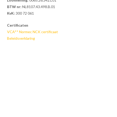
Loonheffing:
0065.26.342.L01
BTW nr:
NL8107.43.498.B.01
KvK:
300 72 061
Certificaten
VCA** Normec NCK certificaat
Beleidsverklaring