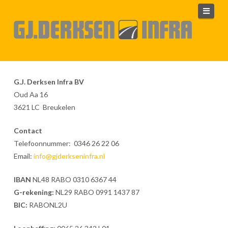
Navi
G.J. Derksen Infra BV
Oud Aa 16
3621 LC Breukelen
Contact
Telefoonnummer: 0346 26 22 06
Email:
info@gjderkseninfra.nl
IBAN
NL48 RABO 0310 6367 44
G-rekening:
NL29 RABO 0991 1437 87
BIC:
RABONL2U